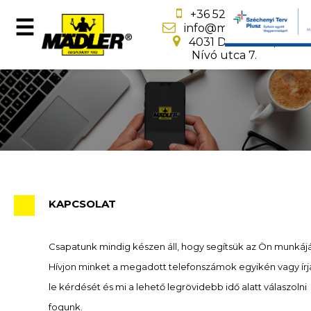
+36 52 502 810
☰
info@maedler.org
4031 Debrecen,
Nívó utca 7.
MÄDLER-
Showroom
Termékek
KAPCSOLAT
Csapatunk mindig készen áll, hogy segítsük az Ön munkájá
e-
Hívjon minket a megadott telefonszámok egyikén vagy írj
le kérdését és mi a lehető legrövidebb idő alatt válaszolni
katalógus
fogunk.