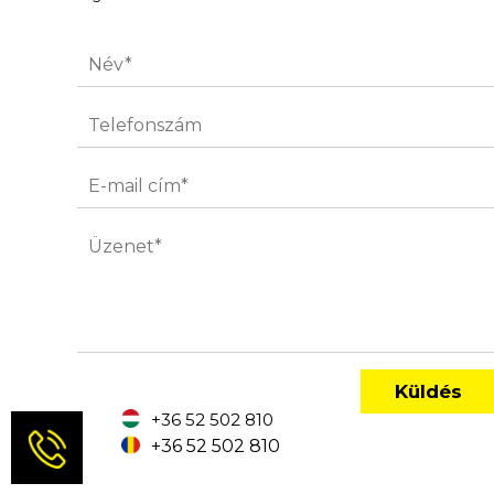
Ajánlatkérés
Megrendelés
Hírlevél
CAD
+36 52 502 810
+36 52 502 810