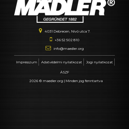
4031 Debrecen, Nívó utca 7.
+36 52 502 810
info@maedler.org
Impresszum
Adatvédelmi nyilatkozat
Jogi nyilatkozat
ÁSZF
2026 © maedler.org | Minden jog fenntartva