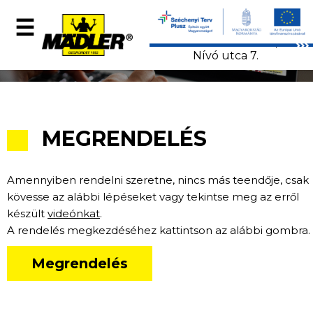
+36 52 502 810
☰
info@maedler.org
4031 Debrecen,
Nívó utca 7.
MÄDLER-
Showroom
MEGRENDELÉS
Amennyiben rendelni szeretne, nincs más teendője, csak
Termékek
kövesse az alábbi lépéseket vagy tekintse meg az erről
készült
videónkat
.
A rendelés megkezdéséhez kattintson az alábbi gombra.
e-
Megrendelés
katalógus