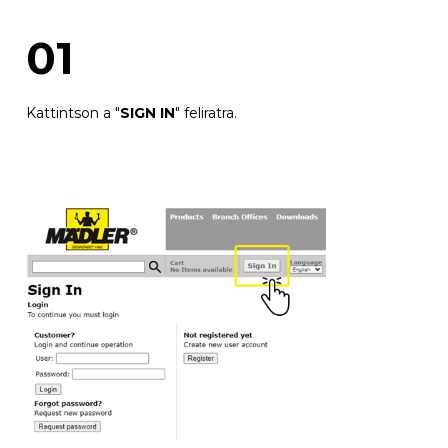
01
Ajánlatkérés
Kattintson a "
SIGN IN
" feliratra.
Megrendelés
Hírlevél
CAD